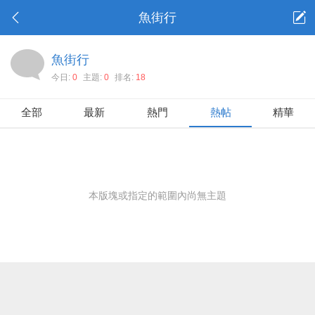
魚街行
魚街行
今日:
0
主題:
0
排名:
18
全部
最新
熱門
熱帖
精華
本版塊或指定的範圍內尚無主題