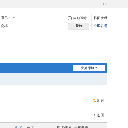
切
換
用戶名
自動登錄
找回密碼
到
寬
密碼
立即註冊
登錄
版
快捷導航
訂閱
返 回
新窗
作者
回復/查看
最後發表