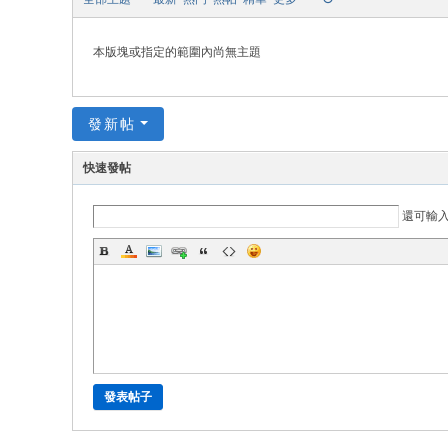
本版塊或指定的範圍內尚無主題
發新帖
快速發帖
還可輸
發表帖子