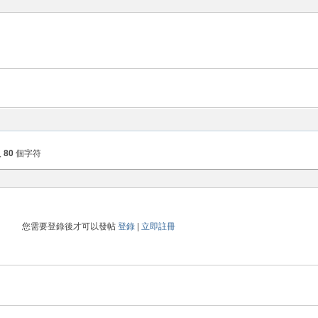
入
80
個字符
您需要登錄後才可以發帖
登錄
|
立即註冊