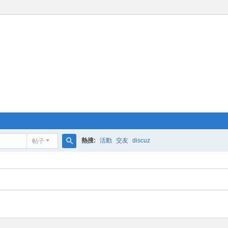
熱搜:
活動
交友
discuz
帖子
搜
索