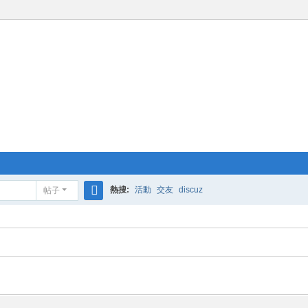
熱搜:
活動
交友
discuz
帖子
搜
索