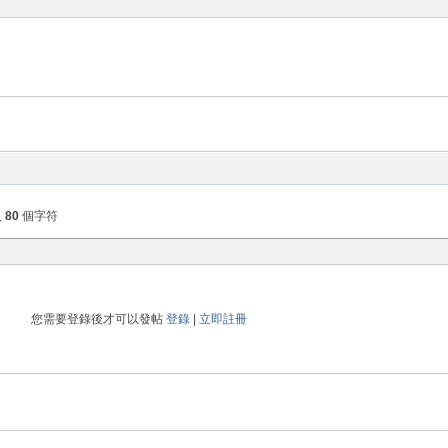
入
80
個字符
您需要登錄後才可以發帖
登錄
|
立即註冊