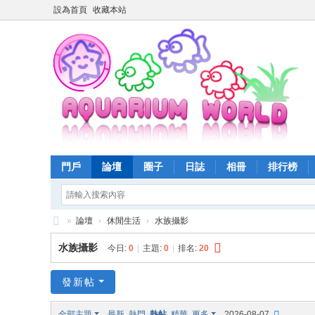
設為首頁
收藏本站
門戶
論壇
圈子
日誌
相冊
排行榜
»
論壇
›
休閒生活
›
水族攝影
魚
水族攝影
今日:
0
|
主題:
0
|
排名:
20
樂
世
發新帖
界
全部主題
最新
熱門
熱帖
精華
更多
2026-08-07