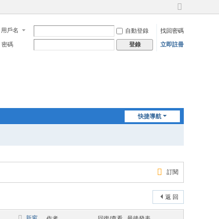
切
換
用戶名
自動登錄
找回密碼
到
寬
密碼
立即註冊
登錄
版
快捷導航
訂閱
返 回
新窗
作者
回復/查看
最後發表