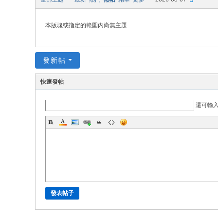
本版塊或指定的範圍內尚無主題
發新帖
快速發帖
還可輸
發表帖子