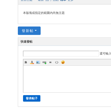
本版塊或指定的範圍內尚無主題
發新帖
快速發帖
還可輸
發表帖子