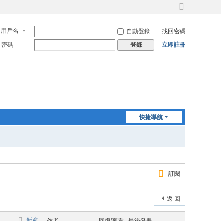
切
換
用戶名
自動登錄
找回密碼
到
寬
密碼
立即註冊
登錄
版
快捷導航
訂閱
返 回
新窗
作者
回復/查看
最後發表