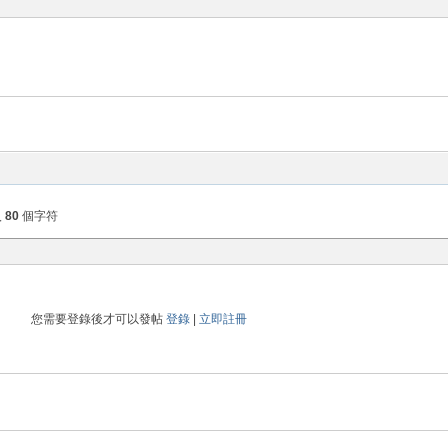
入
80
個字符
您需要登錄後才可以發帖
登錄
|
立即註冊