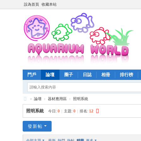
設為首頁
收藏本站
門戶
論壇
圈子
日誌
相冊
排行榜
»
論壇
›
器材應用區
›
照明系統
魚
照明系統
今日:
0
|
主題:
0
|
排名:
12
樂
世
發新帖
界
全部主題
最新
熱門
熱帖
精華
更多