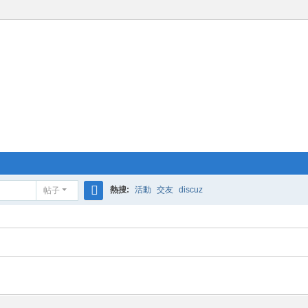
熱搜:
活動
交友
discuz
帖子
搜
索