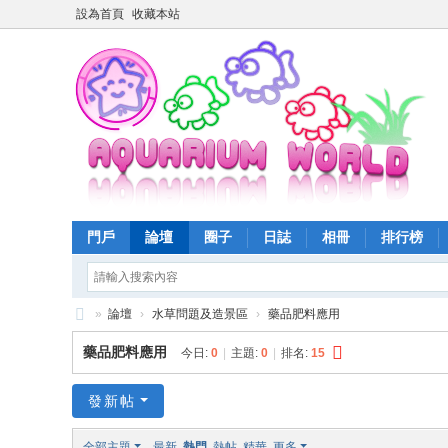
設為首頁
收藏本站
門戶
論壇
圈子
日誌
相冊
排行榜
»
論壇
›
水草問題及造景區
›
藥品肥料應用
魚
藥品肥料應用
今日:
0
|
主題:
0
|
排名:
15
樂
世
發新帖
界
全部主題
最新
熱門
熱帖
精華
更多