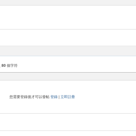
入
80
個字符
您需要登錄後才可以發帖
登錄
|
立即註冊