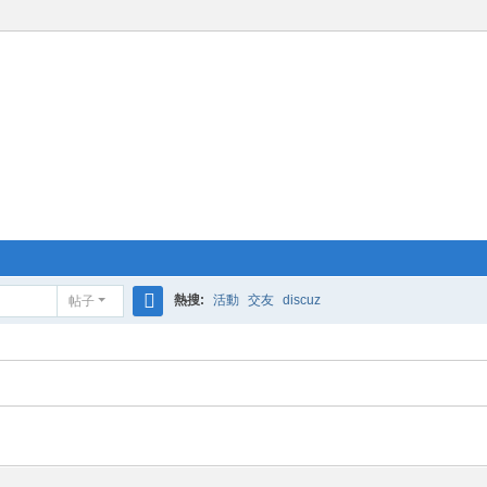
熱搜:
活動
交友
discuz
帖子
搜
索