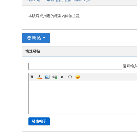
本版塊或指定的範圍內尚無主題
發新帖
快速發帖
還可輸
發表帖子