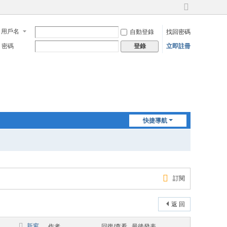
切
換
用戶名
自動登錄
找回密碼
到
寬
密碼
立即註冊
登錄
版
快捷導航
訂閱
返 回
新窗
作者
回復/查看
最後發表