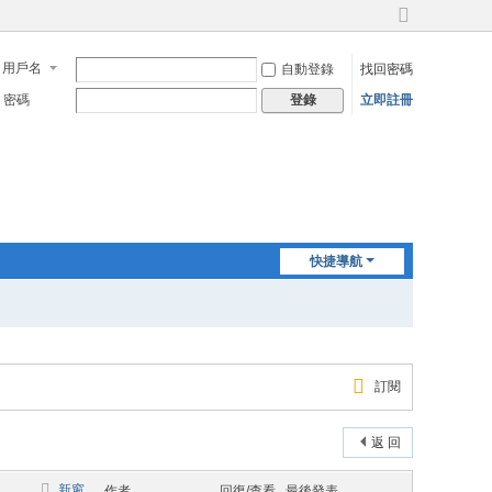
切
換
用戶名
自動登錄
找回密碼
到
寬
密碼
立即註冊
登錄
版
快捷導航
訂閱
返 回
新窗
作者
回復/查看
最後發表