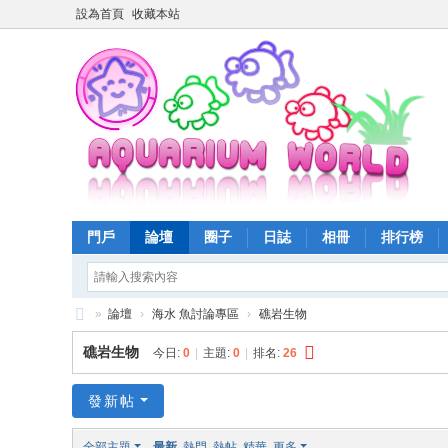
設為首頁
收藏本站
門戶
論壇
圈子
日誌
相冊
排行榜
»
論壇
›
海水 魚討論專區
›
礁岩生物
魚
礁岩生物
今日:
0
|
主題:
0
|
排名:
26
樂
世
發新帖
界
全部主題
最新
熱門
熱帖
精華
更多