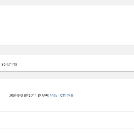
入
80
個字符
您需要登錄後才可以發帖
登錄
|
立即註冊