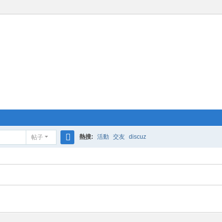
熱搜:
活動
交友
discuz
帖子
搜
索