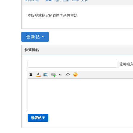
本版塊或指定的範圍內尚無主題
發新帖
快速發帖
還可輸
發表帖子