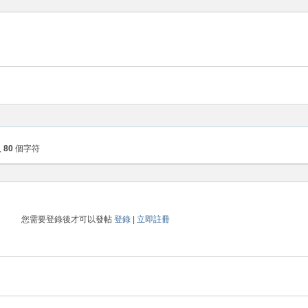
入
80
個字符
您需要登錄後才可以發帖
登錄
|
立即註冊