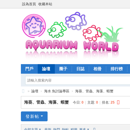
設為首頁
收藏本站
門戶
論壇
圈子
日誌
相冊
排行榜
»
論壇
›
海水 魚討論專區
›
海葵、管蟲、海藻、蝦蟹
魚
海葵、管蟲、海藻、蝦蟹
今日:
0
|
主題:
0
|
排名:
25
樂
世
發新帖
界
全部主題
最新
熱門
熱帖
精華
更多