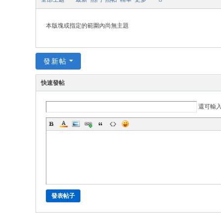
本版塊或指定的範圍內尚無主題
發新帖
快速發帖
還可輸
發表帖子