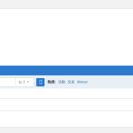
熱搜:
活動
交友
discuz
帖子
搜
索