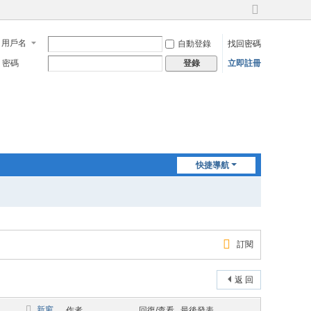
切
換
用戶名
自動登錄
找回密碼
到
寬
密碼
立即註冊
登錄
版
快捷導航
訂閱
返 回
新窗
作者
回復/查看
最後發表